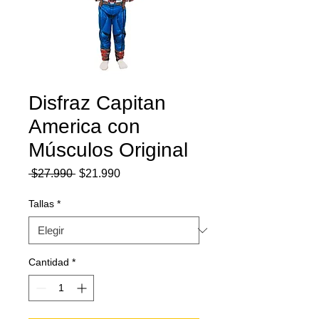
Disfraz Capitan
America con
Músculos Original
Precio
Precio
 $27.990 
$21.990
de
oferta
Tallas
*
Cantidad
*