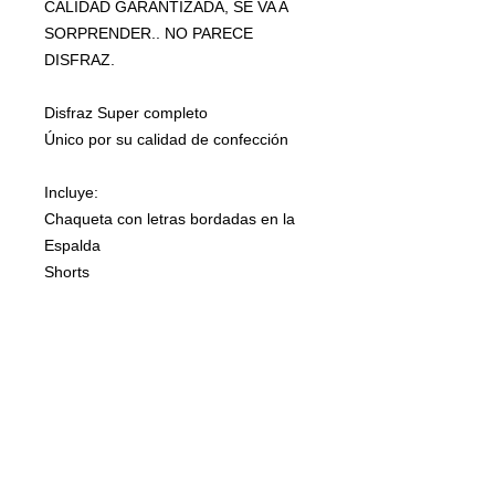
CALIDAD GARANTIZADA, SE VA A
SORPRENDER.. NO PARECE
DISFRAZ.
Disfraz Super completo
Único por su calidad de confección
Incluye:
Chaqueta con letras bordadas en la
Espalda
Shorts
Peluca
Polera
Pantys
Tallas: 6,8,10,12,14,16
Excelente calidad