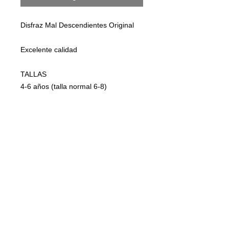
Disfraz Mal Descendientes Original
Excelente calidad
TALLAS
4-6 años (talla normal 6-8)
Incluye polera y calzas
Compre con tranquilidad nuestros
productos son originales con licencia
oficial
Información
Disfraz Mal Descendientes Original