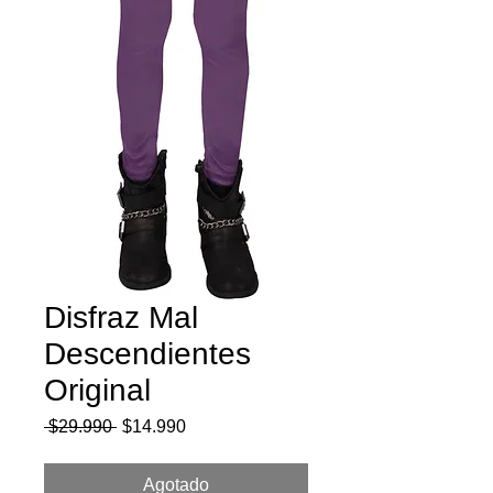
Disfraz Mal
Descendientes
Original
Precio
Precio
 $29.990 
$14.990
de
oferta
Agotado