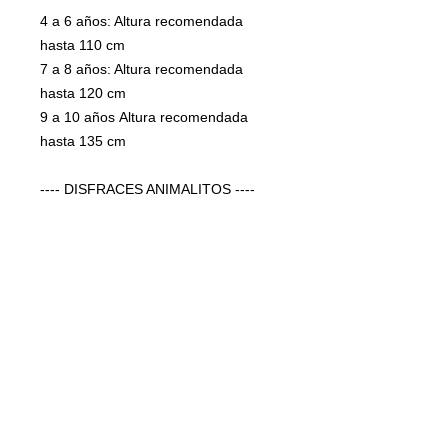
4 a 6 años: Altura recomendada
hasta 110 cm
7 a 8 años: Altura recomendada
hasta 120 cm
9 a 10 años Altura recomendada
hasta 135 cm
---- DISFRACES ANIMALITOS ----
CONSULTE TALLAS ANTES DE
COMPRAR
Imformacion del
Producto
Disfraz PINGUINO
Garantia
Tres dias para cambio directo por