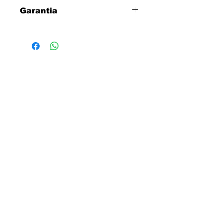
Disfraz Reina de Corazones
Garantia
Tres dias para cambio directo por
defectos de fabrica