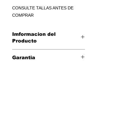
CONSULTE TALLAS ANTES DE
COMPRAR
Imformacion del
Producto
Disfraz TIGRE
Garantia
Tres dias para cambio directo por
defectos de fabrica