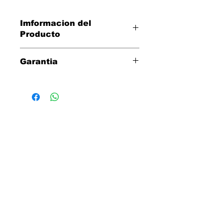
Imformacion del
Producto
Mascara Led
Garantia
Tres dias para cambio directo por
defectos de fabrica