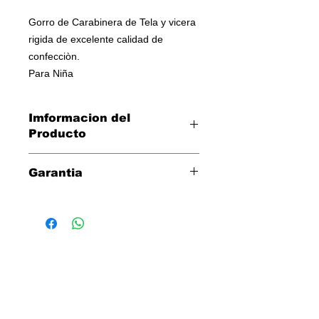
Gorro de Carabinera de Tela y vicera
rigida de excelente calidad de
confecciòn.
Para Niña
Imformacion del
Producto
Gorro de Carabinera de Tela y vicera
Garantia
rigida
Tres dias para cambio directo por
defectos de fabrica