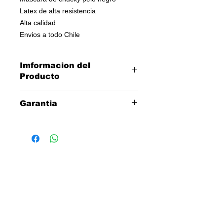
Latex de alta resistencia
Alta calidad
Envios a todo Chile
Imformacion del
Producto
Mascara chucky pelo negro
Garantia
Tres dias para cambio directo por
defectos de fabrica